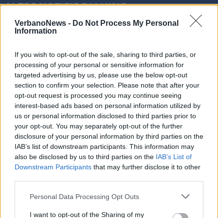
ALTRE NOTIZIE DI LUINO
VerbanoNews -
Do Not Process My Personal
Information
If you wish to opt-out of the sale, sharing to third parties, or
processing of your personal or sensitive information for
targeted advertising by us, please use the below opt-out
section to confirm your selection. Please note that after your
opt-out request is processed you may continue seeing
interest-based ads based on personal information utilized by
us or personal information disclosed to third parties prior to
your opt-out. You may separately opt-out of the further
disclosure of your personal information by third parties on the
IAB’s list of downstream participants. This information may
also be disclosed by us to third parties on the
IAB’s List of
Downstream Participants
that may further disclose it to other
third parties.
LUINO
Luino festeggia la maestra
Personal Data Processing Opt Outs
Giuseppina Maspero: cento anni tra
scuola, famiglia e comunità
I want to opt-out of the Sharing of my