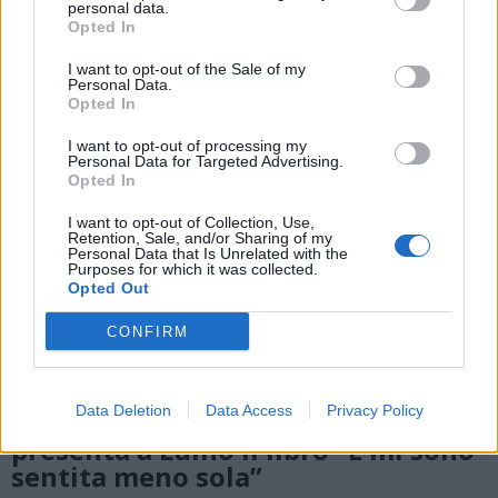
personal data.
Opted In
I want to opt-out of the Sale of my
Personal Data.
Opted In
I want to opt-out of processing my
Personal Data for Targeted Advertising.
Opted In
I want to opt-out of Collection, Use,
Retention, Sale, and/or Sharing of my
Personal Data that Is Unrelated with the
Purposes for which it was collected.
Opted Out
CONFIRM
LUINO
Data Deletion
Data Access
Privacy Policy
La scrittrice Virginia Veludo
presenta a Luino il libro “E mi sono
sentita meno sola”