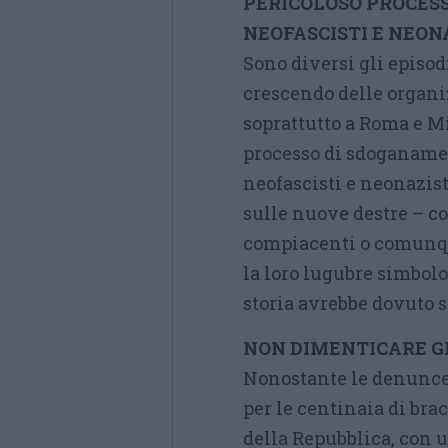
PERICOLOSO PROCES
NEOFASCISTI E
NEONA
Sono diversi gli episo
crescendo delle organiz
soprattutto a Roma e Mi
processo di sdoganam
neofascisti e neonazis
sulle nuove destre – con
compiacenti o comunqu
la loro lugubre simbolo
storia avrebbe dovuto s
NON DIMENTICARE GL
Nonostante le denunce 
per le centinaia di brac
della Repubblica, con 