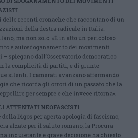
SO DI SDOGANAMENTO DEI MOVIMENTI
ZISTI
di delle recenti cronache che raccontano di un
zazioni della destra radicale in Italia:
lano, ma non solo. «È in atto un pericoloso
ento e autosdoganamento dei movimenti
ti – spiegano dall’Osservatorio democratico
 la complicità di partiti, e di giunte
e silenti. I camerati avanzano affermando
gia che ricorda gli orrori di un passato che la
eppellire per sempre e che invece ritorna».
I ATTENTATI NEOFASCISTI
della Digos per aperta apologia di fascismo,
cia alzate per il saluto romano, la Procura
una inquietante e grave decisione ha chiesto