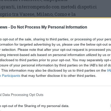
igranti, interrompendo con metodi dispotici
roprio tra Varese, Milano, Como e la
 più riprese manifesti di auguri al duce,
ews -
Do Not Process My Personal Information
i commemorazioni per Benito Mussolini o
ioni di giardini e piazze a personaggi cari al
to opt-out of the sale, sharing to third parties, or processing of your per
raduni neonazisti e neofascisti e via di questo
formation for targeted advertising by us, please use the below opt-out s
r selection. Please note that after your opt-out request is processed y
eing interest-based ads based on personal information utilized by us or
 il blitz del 9 aprile 2017, quando alcuni
disclosed to third parties prior to your opt-out. You may separately opt-
losure of your personal information by third parties on the IAB’s list of
d inscenarono una protesta contro
. This information may also be disclosed by us to third parties on the
IA
migranti durante una seduta del Consiglio
Participants
that may further disclose it to other third parties.
 prova di forza, preludio di quello che
l Cimitero maggiore di Milano, quando un
l Data Processing Opt Outs
i si recò a commemorare al campo X i caduti
ò. Identico copione per l&#39;irruzione a
o opt-out of the Sharing of my personal data.
iugno scorso.