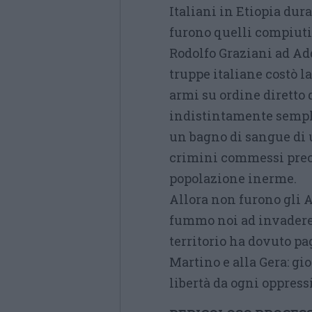
Italiani in Etiopia dur
furono quelli compiuti n
Rodolfo Graziani ad Ad
truppe italiane costò la
armi su ordine diretto 
indistintamente sempli
un bagno di sangue di u
crimini commessi prec
popolazione inerme.
Allora non furono gli A
fummo noi ad invadere 
territorio ha dovuto pa
Martino e alla Gera: gi
libertà da ogni oppress