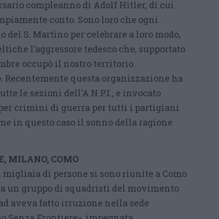
sario compleanno di Adolf Hitler, di cui
mpiamente conto. Sono loro che ogni
o del S. Martino per celebrare a loro modo,
ltiche l’aggressore tedesco che, supportato
embre occupò il nostro territorio.
o. Recentemente questa organizzazione ha
utte le sezioni dell’A.N.P.I., e invocato
er crimini di guerra per tutti i partigiani
me in questo caso il sonno della ragione
E, MILANO, COMO
 migliaia di persone si sono riunite a Como
ma un gruppo di squadristi del movimento
d aveva fatto irruzione nella sede
mo Senza Frontiere», impegnata