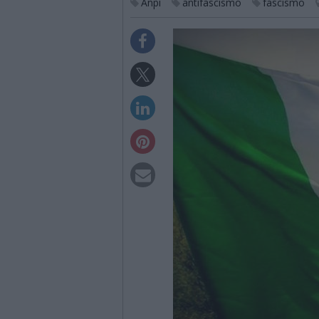
Anpi
antifascismo
fascismo