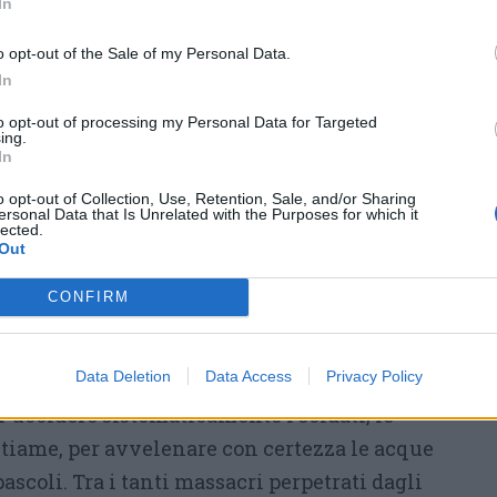
In
ZISMO, CRIMINI CONTRO L’UMANITÁ
o opt-out of the Sale of my Personal Data.
Costituzione repubblicana nata dalla
In
nte da quanto accadeva nel ventennio
to opt-out of processing my Personal Data for Targeted
ing.
sare le proprie idee, ma il fascismo e il
In
ici idee, ma crimini contro l’umanità. Una
o opt-out of Collection, Use, Retention, Sale, and/or Sharing
ria del secolo scorso che ha provocato una
ersonal Data that Is Unrelated with the Purposes for which it
lected.
n tragico bilancio di più di 60 milioni di
Out
 Shoah, con i 6 milioni di vittime nei lager,
CONFIRM
ri politici, di lavoratori e di militari. E che
oniale italiana nel ventennio fascista? L’uso
Data Deletion
Data Access
Privacy Policy
autorizzato da Mussolini, durante la conquista
er uccidere sistematicamente i soldati, le
stiame, per avvelenare con certezza le acque
 pascoli. Tra i tanti massacri perpetrati dagli