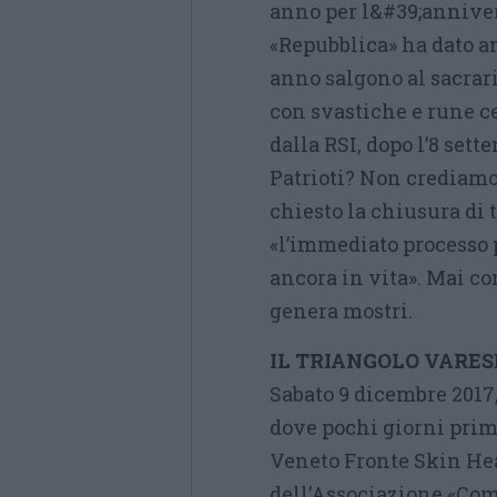
anno per l&#39;anniver
«Repubblica» ha dato a
anno salgono al sacrari
con svastiche e rune ce
dalla RSI, dopo l’8 sett
Patrioti? Non crediam
chiesto la chiusura di t
«l’immediato processo p
ancora in vita». Mai co
genera mostri.
IL TRIANGOLO VARES
Sabato 9 dicembre 2017,
dove pochi giorni pri
Veneto Fronte Skin Hea
dell’Associazione «Co