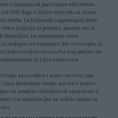
ante il fascismo di particolare efferatezza
el 1937 dopo il fallito attentato al viceré
dis Abeba. La furibonda rappresaglia delle
 vita a migliaia di persone, passate per le
di Mussolini. La repressione toccò
ci indigeni ed esponenti del clero copto, in
n’indescrivibile ferocia Per non parlare dei
edentemente in Libia contro una
fricani ad invadere i nostri territori, ma
i loro, facendone strage. Anche il nostro
gare un pesante contributo di sangue sul S.
ovani vite spezzate per un nobile ideale, la
ione.