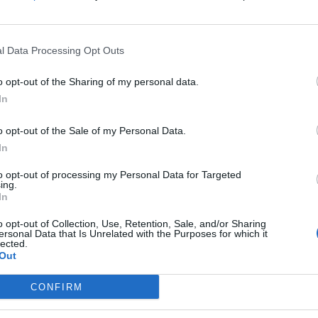
 tramite il Servizio prenotazione
le dal sito
o all’indirizzo e-mail:
l Data Processing Opt Outs
arese@aci.it .§
o opt-out of the Sharing of my personal data.
In
 Varese si metterà in comunicazione con
e i tempi e le modalità del servizio
che sarà
o opt-out of the Sale of my Personal Data.
i muniti di apposito tesserino di
In
o sarà solo quello amministrativo, che si
to opt-out of processing my Personal Data for Targeted
ing.
llo sportello.
In
a biennale fino al 31/12/2020, con possibilità
o opt-out of Collection, Use, Retention, Sale, and/or Sharing
ersonal Data that Is Unrelated with the Purposes for which it
ta salva la scelta di recessione unilaterale.
lected.
Out
to al Direttore dell’Ufficio Territoriale di
r quest’accordo», dice il Sindaco di Maccagno
CONFIRM
bio Passera.