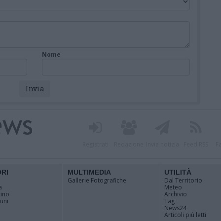
Nome
Registrati
Redazione
Invia notizia
Feed RSS
F
ORI
MULTIMEDIA
UTILITÀ
Gallerie Fotografiche
Dal Territorio
a
Meteo
cino
Archivio
muni
Tag
News24
Articoli più letti