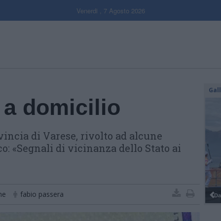
Venerdi , 7 Agosto 2026
Gal
 a domicilio
ovincia di Varese, rivolto ad alcune
aco: «Segnali di vicinanza dello Stato ai
he
fabio passera