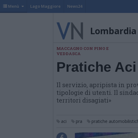
Menù
Lago Maggiore
News24
Lombardia
MACCAGNO CON PINO E
VEDDASCA
Pratiche Aci
Il servizio, apripista in pr
tipologie di utenti. Il sind
territori disagiati»
aci
pra
pratiche automobilistic