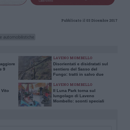
Castronno
Pubblicato il 03 Dicembre 2017
he automobilistiche
LAVENO MOMBELLO
Maggiore
Disorientati e disidratati sul
e 9
sentiero del Sasso del
Fungo: tratti in salvo due
escursionisti inglesi
LAVENO MOMBELLO
 Vito
Il Luna Park torna sul
lungolago di Laveno
Mombello: sconti speciali
per l’inaugurazione