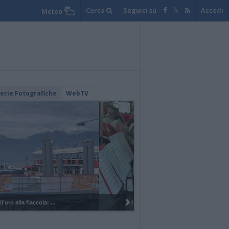
Cerca
Seguici su
Accedi
Meteo
lerie Fotografiche
WebTV
I 100 anni del Corpo Musicale di