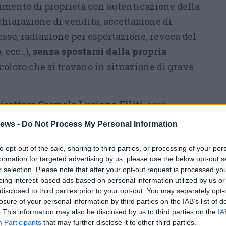
imento di proprietà con autenticazione della
chiarazione di vendita, accettazione di
sesso, radiazione per esportazione, revoca del
 ecc…),
senza spostarsi dalla propria
 coloro che si trovano in situazione di grave
Direttore Carmelo Luciano Filiti
, sarà
di trovarsi in una delle condizioni previste,
ews -
Do Not Process My Personal Information
propria necessità.
Contattando l’Unità
arese
(ai numeri telefonici 0332 342521 –
to opt-out of the sale, sharing to third parties, or processing of your per
formation for targeted advertising by us, please use the below opt-out s
dì al venerdì dalle ore 8 alle ore 14) e
r selection. Please note that after your opt-out request is processed y
ario, oltre ovviamente alla targa del proprio
eing interest-based ads based on personal information utilized by us or
disclosed to third parties prior to your opt-out. You may separately opt-
ogia di pratica, scatterà l’intervento.
losure of your personal information by third parties on the IAB’s list of
. This information may also be disclosed by us to third parties on the
IA
 con gli uffici anche per via telematica,
Participants
that may further disclose it to other third parties.