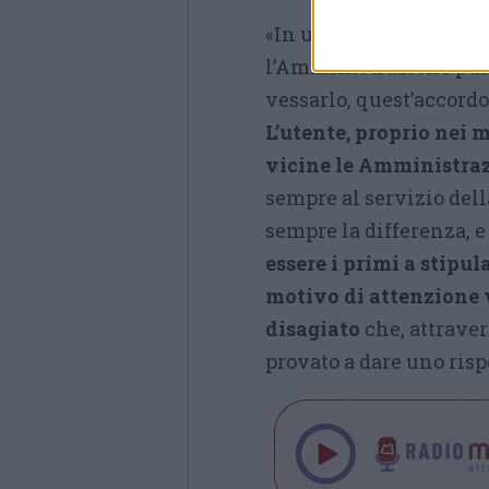
«In un momento storico
l’Amministrazione pub
vessarlo, quest’accord
L’utente, proprio nei 
vicine le Amministraz
sempre al servizio dell
sempre la differenza, e
essere i primi a stipu
motivo di attenzione 
disagiato
che, attraver
provato a dare uno rispo