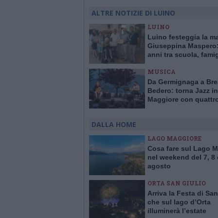
ALTRE NOTIZIE DI LUINO
LUINO
Luino festeggia la m
Giuseppina Maspero:
anni tra scuola, famig
comunità
MUSICA
Da Germignaga a Bre
Bedero: torna Jazz in
Maggiore con quattr
concerti “vista lago”
DALLA HOME
LAGO MAGGIORE
Cosa fare sul Lago 
nel weekend del 7, 8 
agosto
ORTA SAN GIULIO
Arriva la Festa di San
che sul lago d’Orta
illuminerà l’estate