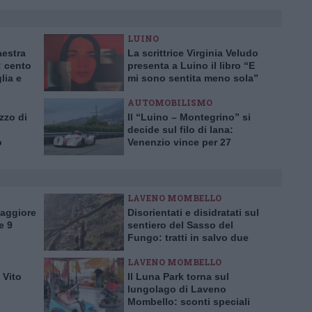
LUINO
aestra
La scrittrice Virginia Veludo
 cento
presenta a Luino il libro “E
lia e
mi sono sentita meno sola”
AUTOMOBILISMO
zzo di
Il “Luino – Montegrino” si
decide sul filo di lana:
o
Venenzio vince per 27
centesimi
LAVENO MOMBELLO
Maggiore
Disorientati e disidratati sul
e 9
sentiero del Sasso del
Fungo: tratti in salvo due
escursionisti inglesi
LAVENO MOMBELLO
 Vito
Il Luna Park torna sul
lungolago di Laveno
Mombello: sconti speciali