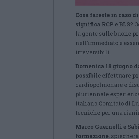
Cosa fareste in caso d
significa RCP e BLS?
Og
la gente sulle buone p
nell’immediato è essen
irreversibili.
Domenica 18 giugno dal
possibile effettuare p
cardiopolmonare e diso
pluriennale esperienza 
Italiana Comitato di L
tecniche per una riani
Marco Guernelli e Sabi
formazione
, spieghera