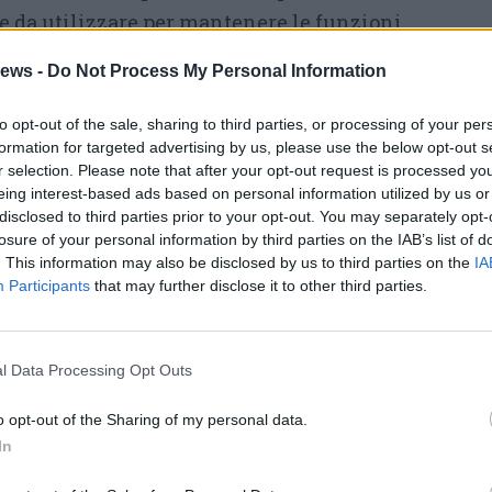
e da utilizzare per mantenere le funzioni
ovre da effettuare in caso di ostruzione delle
ews -
Do Not Process My Personal Information
oni sono gratuite e aperte a tutti. In 20 minuti,
ti manichini, potrete imparare a salvare una
to opt-out of the sale, sharing to third parties, or processing of your per
formation for targeted advertising by us, please use the below opt-out s
ica ed emozionante.
r selection. Please note that after your opt-out request is processed y
eing interest-based ads based on personal information utilized by us or
edicata alle autorità, ai sindaci del
disclosed to third parties prior to your opt-out. You may separately opt-
nti e alle associazioni
che quotidianamente
losure of your personal information by third parties on the IAB’s list of
. This information may also be disclosed by us to third parties on the
IA
anciando un forte messaggio di grande unità,
Participants
that may further disclose it to other third parties.
empio per la cittadinanza su un tema così
l Data Processing Opt Outs
ratiche che segneranno uno spartiacque per
queste tematiche.
– Queste le parole del
o opt-out of the Sharing of my personal data.
In
ssa Luino
Pierfrancesco Buchi
– Un buon
ini, una dimostrazione di amicizia confermata