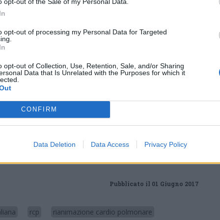
o opt-out of the Sale of my Personal Data.
ari che ogni giorno si impegnano per chi è in
In
to opt-out of processing my Personal Data for Targeted
ing.
lontari con in dosso l’inconfondibile divisa
In
elle manovre di rianimazione
o opt-out of Collection, Use, Retention, Sale, and/or Sharing
ersonal Data that Is Unrelated with the Purposes for which it
 14.00 al Parco a Lago di Luino, Rimetti in
lected.
Out
CONFIRM
Tutti gli eventi
di
agosto
Via Confalonieri, 5
Data Deletion
Data Access
Privacy Policy
Castronno
Pubblicato il 01 Giugno 2017
aliana
rcp
rianimazione cardio polmonare