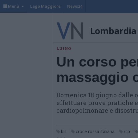
Menù
Lago Maggiore
News24
Lombardia
LUINO
Un corso per
massaggio c
Domenica 18 giugno dalle or
effettuare prove pratiche 
cardiopolmonare e disostru
bls
croce rossa italiana
rcp