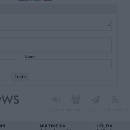
per l’inaugurazione
Nome
Registrati
Redazione
Invia notizia
Feed RSS
F
ORI
MULTIMEDIA
UTILITÀ