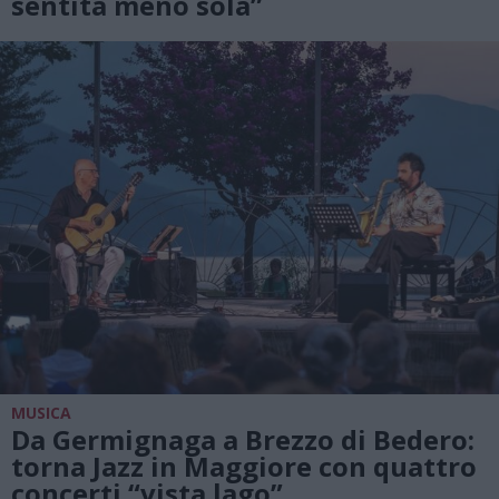
sentita meno sola”
MUSICA
Da Germignaga a Brezzo di Bedero:
torna Jazz in Maggiore con quattro
concerti “vista lago”