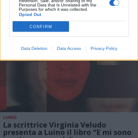
Retention, Sale, and/or Sharing of my
scuola, famiglia e comunità
Personal Data that Is Unrelated with the
Purposes for which it was collected.
Opted Out
CONFIRM
Data Deletion
Data Access
Privacy Policy
LUINO
La scrittrice Virginia Veludo
presenta a Luino il libro “E mi sono