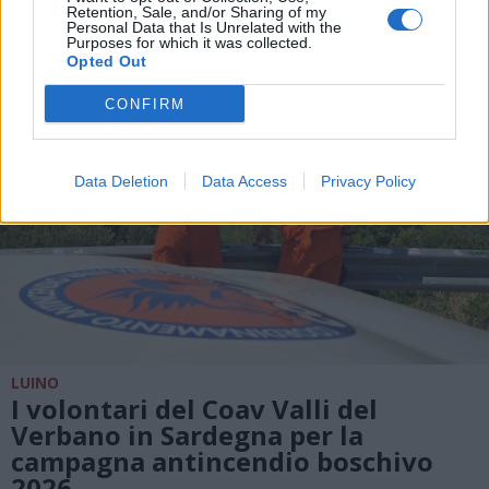
Retention, Sale, and/or Sharing of my
Personal Data that Is Unrelated with the
Purposes for which it was collected.
Opted Out
CONFIRM
Data Deletion
Data Access
Privacy Policy
LUINO
I volontari del Coav Valli del
Verbano in Sardegna per la
campagna antincendio boschivo
2026