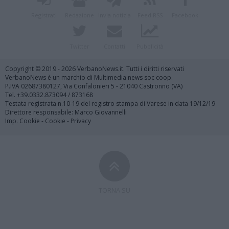
Registrati
Redazione
Invia notizia
Feed RSS
Facebook
Twitter
Contatti
Pubblicità
Copyright © 2019 - 2026 VerbanoNews.it. Tutti i diritti riservati
VerbanoNews è un marchio di Multimedia news soc coop.
P.IVA 02687380127, Via Confalonieri 5 - 21040 Castronno (VA)
Tel. +39.0332.873094 / 873168
Testata registrata n.10-19 del registro stampa di Varese in data 19/12/19
Direttore responsabile: Marco Giovannelli
Imp. Cookie
-
Cookie
-
Privacy
TORNA SU