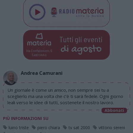
Tutti gli eventi
di
agosto
Via Confalonieri, 5
Castronno
Andrea Camurani
Un giornale è come un amico, non sempre sei tu a
sceglierlo ma una volta che c’è ti sarà fedele. Ogni giorno
leali verso le idee di tutti, sostenete il nostro lavoro.
Abbonati
PIÙ INFORMAZIONI SU
luino triste
piero chiara
tv sat 2000
vittorio sereni