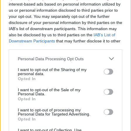
interest-based ads based on personal information utilized by
us or personal information disclosed to third parties prior to
your opt-out. You may separately opt-out of the further
disclosure of your personal information by third parties on the
IAB’s list of downstream participants. This information may
also be disclosed by us to third parties on the
IAB’s List of
Downstream Participants
that may further disclose it to other
third parties.
Personal Data Processing Opt Outs
I want to opt-out of the Sharing of my
personal data.
Opted In
I want to opt-out of the Sale of my
Personal Data.
Opted In
ALTRE NOTIZIE DI LUINO
I want to opt-out of processing my
VARESE - LUINO
Personal Data for Targeted Advertising.
Controlli della polizia a Luino e
Opted In
Varese nelle “zone rosse“
I want to opt-out of Collection, Use,