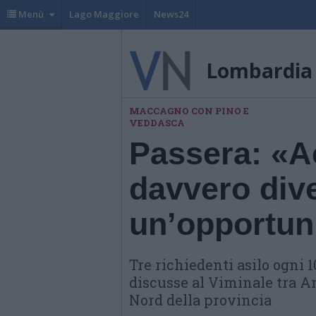
Menù
Lago Maggiore
News24
Lombardia
MACCAGNO CON PINO E
VEDDASCA
Passera: «A
davvero div
un’opportun
Tre richiedenti asilo ogni 1
discusse al Viminale tra An
Nord della provincia