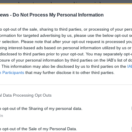
 e con la certezza che accogliere può davvero
tà di crescita e di sviluppo per comunità
ews -
Do Not Process My Personal Information
to opt-out of the sale, sharing to third parties, or processing of your per
 tempo attivato proprio un protocollo per
formation for targeted advertising by us, please use the below opt-out s
r selection. Please note that after your opt-out request is processed y
 attivo per i richiedenti asilo, cosicché essi
eing interest-based ads based on personal information utilized by us or
voro e investire sul proprio futuro.
disclosed to third parties prior to your opt-out. You may separately opt-
losure of your personal information by third parties on the IAB’s list of
 proprio nell’ultima riunione operativa
. This information may also be disclosed by us to third parties on the
IA
Participants
that may further disclose it to other third parties.
embre al Viminale
fra il presidente dell’Anci,
ne con il ministro dell’Interno, Angelino
tecipato anche il sottosegretario Manzione e
l Data Processing Opt Outs
bertà civile e immigrazione, prefetto Mario
o opt-out of the Sharing of my personal data.
In
o, ha detto Fassino, «abbiamo sollecitato la
o opt-out of the Sale of my Personal Data.