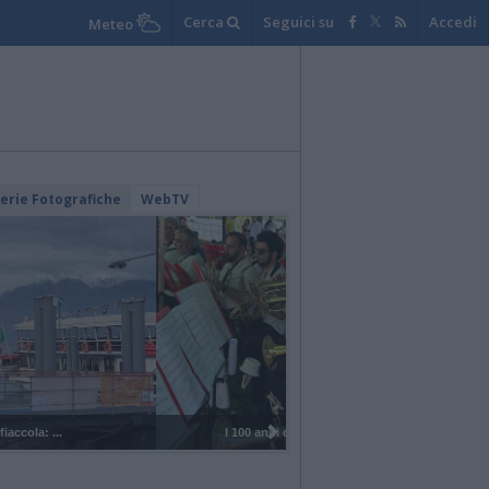
Cerca
Seguici su
Accedi
Meteo
lerie Fotografiche
WebTV
I 100 anni del Corpo Musicale di