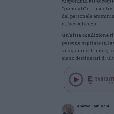
disponibili all’accog
“premiali”
e “incentiva
del personale amminist
all’accoglienza.
Un’altra condizione ri
persone ospitate in la
vengono destinati e, in
siano destinatari di ult
Andrea Camurani