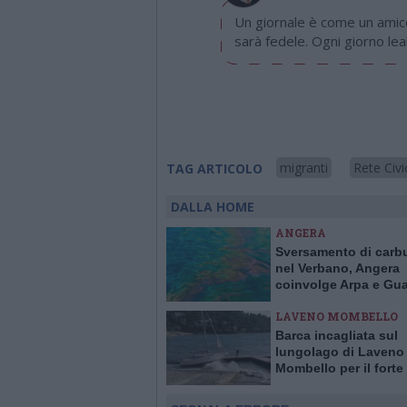
Un giornale è come un amico
sarà fedele. Ogni giorno leal
migranti
Rete Civi
TAG ARTICOLO
DALLA HOME
ANGERA
Sversamento di carb
nel Verbano, Angera
coinvolge Arpa e Gua
Costiera per evitare 
LAVENO MOMBELLO
Barca incagliata sul
lungolago di Laveno
Mombello per il forte