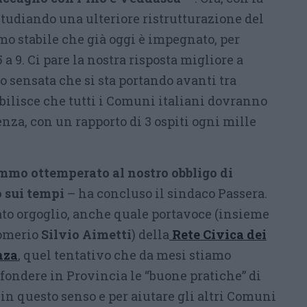
studiando una ulteriore ristrutturazione del
mo stabile che già oggi è impegnato, per
 a 9. Ci pare la nostra risposta migliore a
 sensata che si sta portando avanti tra
bilisce che tutti i Comuni italiani dovranno
enza, con un rapporto di 3 ospiti ogni mille
mmo ottemperato al nostro obbligo di
o sui tempi
– ha concluso il sindaco Passera.
to orgoglio, anche quale portavoce (insieme
Comerio
Silvio Aimetti
) della
Rete Civica dei
nza
, quel tentativo che da mesi stiamo
fondere in Provincia le “buone pratiche” di
in questo senso e per aiutare gli altri Comuni