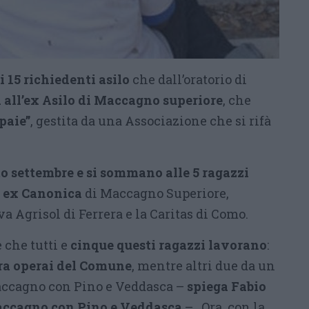
i 15 richiedenti asilo
che dall’oratorio di
i all’ex Asilo di Maccagno superiore
, che
paie”
, gestita da una Associazione che si rifà
to settembre
e si sommano alle 5 ragazzi
la ex Canonica
di Maccagno Superiore,
va Agrisol di Ferrera e la Caritas di Como.
 che tutti e
cinque questi ragazzi lavorano
:
dra operai del Comune
, mentre altri due da un
Maccagno con Pino e Veddasca –
spiega Fabio
Maccagno con Pino e Veddasca
– . Ora, con la