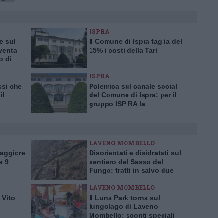
ISPRA
e sul
Il Comune di Ispra taglia del
iventa
15% i costi della Tari
o di
ISPRA
ssi che
Polemica sul canale social
il
del Comune di Ispra: per il
gruppo ISPiRA la
ggiore
maggioranza fa propaganda
LAVENO MOMBELLO
Maggiore
Disorientati e disidratati sul
e 9
sentiero del Sasso del
Fungo: tratti in salvo due
escursionisti inglesi
LAVENO MOMBELLO
 Vito
Il Luna Park torna sul
lungolago di Laveno
Mombello: sconti speciali