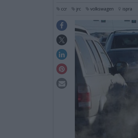
ccr
jrc
volkswagen
ispra