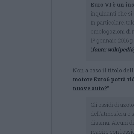
Euro VI è un in
inquinanti che si 
In particolare, ta
omologazioni di n
1º gennaio 2016 p
(
fonte: wikipedia
Non a caso il titolo del
motore Euro6 potrà rid
nuove auto?
”.
Gli ossidi di azo
dell’atmosfera e s
diasma. Alcuni di
reagire con l’oss