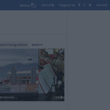
Cerca
Seguici su
Accedi
Meteo
lerie Fotografiche
WebTV
I 100 anni del Corpo Musicale di