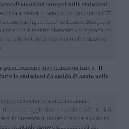
sieme di standard europei sulle emissioni
applica ai veicoli stradali nuovi venduti nell’UE.
le norma è in vigore dal 1º settembre 2014 per le
uovi modelli mentre diventerà obbligatoria dal
er tutte le vetture di nuova immatricolazione.
)
la pubblicazione disponibile on line è: “
Il
urre le emissioni da ossido di azoto nelle
to sono considerati sostanze inquinanti
i ritiene che aggravino le condizioni dei malati
 essi in presenza di radiazione solare possono
igeno formando ozono e altri composti del