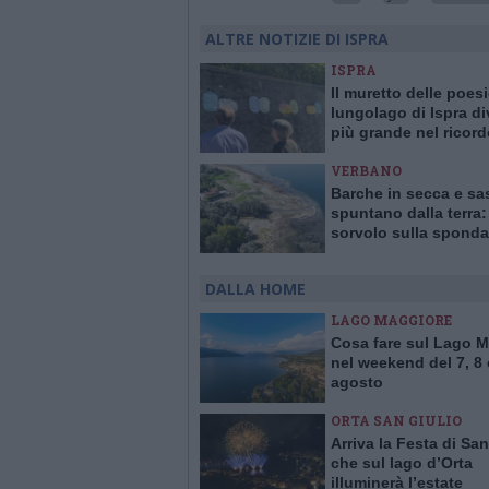
ALTRE NOTIZIE DI ISPRA
ISPRA
Il muretto delle poesi
lungolago di Ispra d
più grande nel ricord
Mario Berrino
VERBANO
Barche in secca e sa
spuntano dalla terra: 
sorvolo sulla sponda
varesina del lago Ma
in ritirata
DALLA HOME
LAGO MAGGIORE
Cosa fare sul Lago 
nel weekend del 7, 8 
agosto
ORTA SAN GIULIO
Arriva la Festa di San
che sul lago d’Orta
illuminerà l’estate