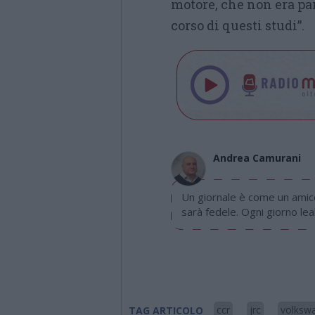
motore, che non era par
corso di questi studi”.
Andrea Camurani
Un giornale è come un amico
sarà fedele. Ogni giorno leal
ccr
jrc
volksw
TAG ARTICOLO