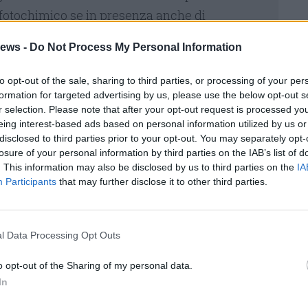
fotochimico se in presenza anche di
usti (HC). Il triossido ed il pentossido di
ews -
Do Not Process My Personal Information
bili in acqua e con l’umidità atmosferica
cido nitroso e acido nitrico, entrambi presenti
to opt-out of the sale, sharing to third parties, or processing of your per
“piogge acide”.
formation for targeted advertising by us, please use the below opt-out s
r selection. Please note that after your opt-out request is processed y
)
eing interest-based ads based on personal information utilized by us or
disclosed to third parties prior to your opt-out. You may separately opt-
losure of your personal information by third parties on the IAB’s list of
sta la danno. Non si fanno riferimenti alla
. This information may also be disclosed by us to third parties on the
IA
Participants
that may further disclose it to other third parties.
 marche. Ma il risultato dei test non lascia
to nelle mani della Commissione Europea, tre
ualmente: “
Le emissioni di NOx su strada di
l Data Processing Opt Outs
sembrano superare gli standard di emissioni
o opt-out of the Sharing of my personal data.
cabili
”.
In
zione “
solleva preoccupazioni circa il fatto