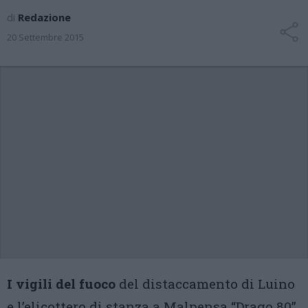
di
Redazione
20 Settembre 2015
I vigili del fuoco
del distaccamento di Luino
e l’elicottero di stanza a Malpensa “Drago 80”