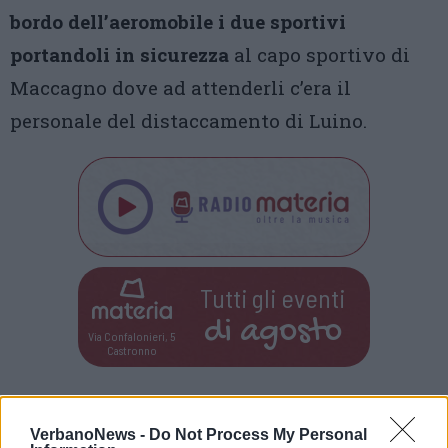
bordo dell’aeromobile i due sportivi
portandoli in sicurezza
al capo sportivo di
Maccagno dove ad attenderli c’era il
personale del distaccamento di Luino.
Tutti gli eventi
di
agosto
Via Confalonieri, 5
Castronno
PIÙ INFORMAZIONI SU
VerbanoNews -
Do Not Process My Personal