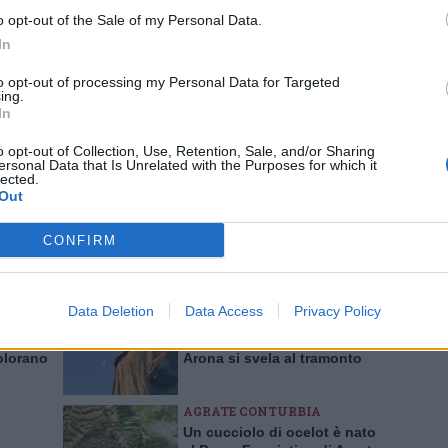
o opt-out of the Sale of my Personal Data.
In
to opt-out of processing my Personal Data for Targeted
MUSICA
ing.
 Veludo
Da Germignaga a Brezzo di
In
bro “E
Bedero: torna Jazz in
 sola”
Maggiore con quattro
o opt-out of Collection, Use, Retention, Sale, and/or Sharing
ersonal Data that Is Unrelated with the Purposes for which it
concerti “vista lago”
lected.
AUTOMOBILISMO
Out
o” si
Lo slalom Luino-Montegrino
a:
al sapore tricolore: 82
7
vetture in gara domenica 2
CONFIRM
agosto
Data Deletion
Data Access
Privacy Policy
ARONA
nema,
La Statua di San Carlo ad
olorano
Arona si svela al tramonto
AGRATE CONTURBIA
Un cucciolo di ocelot è nato