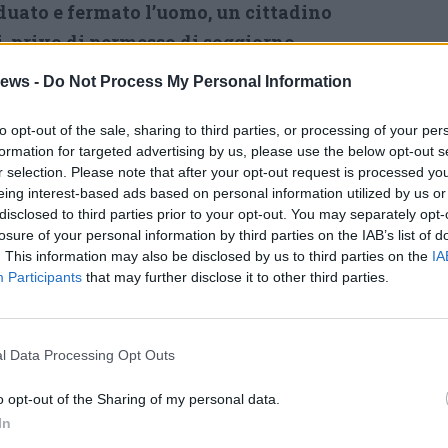
uato e fermato l’uomo, un cittadino
i
,
privo di permesso di soggiorno,
vari. Il nordafricano, riconosciuto come
ews -
Do Not Process My Personal Information
 è stato denunciato per
percosse, lesioni,
rto.
Dopo gli adempimenti di rito, il
to opt-out of the sale, sharing to third parties, or processing of your per
formation for targeted advertising by us, please use the below opt-out s
dotto presso un C.I.E. (Centro
r selection. Please note that after your opt-out request is processed y
pulsione)
per la successiva
espulsione del
eing interest-based ads based on personal information utilized by us or
disclosed to third parties prior to your opt-out. You may separately opt-
losure of your personal information by third parties on the IAB’s list of
. This information may also be disclosed by us to third parties on the
IA
Participants
that may further disclose it to other third parties.
Tutti gli eventi
di
agosto
Via Confalonieri, 5
Castronno
l Data Processing Opt Outs
o opt-out of the Sharing of my personal data.
Pubblicato il 07 Agosto 2014
In