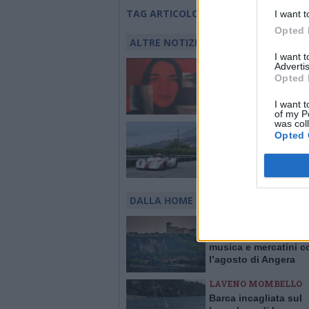
violenza sessuale
TAG ARTICOLO
I want t
Opted 
ALTRE NOTIZIE DI LUINO
I want 
LUINO
Advertis
La scrittrice Virginia
Opted 
presenta a Luino il li
mi sono sentita meno
I want t
of my P
was col
AUTOMOBILISMO
Opted 
Il “Luino – Montegrin
decide sul filo di lan
Venenzio vince per 2
centesimi
DALLA HOME
ANGERA
Due settimane tra ci
musica e mercatini c
l’agosto di Angera
LAVENO MOMBELLO
Barca incagliata sul