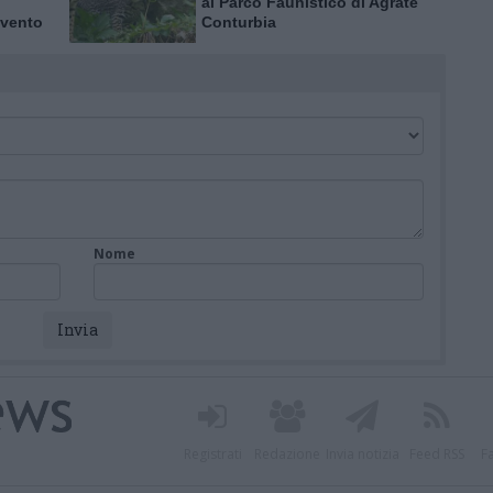
al Parco Faunistico di Agrate
 vento
Conturbia
Nome
Registrati
Redazione
Invia notizia
Feed RSS
F