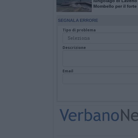
lungolago di Laveno
Mombello per il forte
SEGNALA ERRORE
Tipo di problema
Descrizione
Email