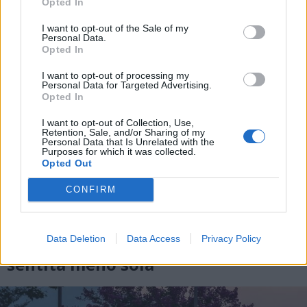
Opted In
I want to opt-out of the Sale of my
Personal Data.
Opted In
I want to opt-out of processing my
Personal Data for Targeted Advertising.
Opted In
I want to opt-out of Collection, Use,
Retention, Sale, and/or Sharing of my
Personal Data that Is Unrelated with the
Purposes for which it was collected.
Opted Out
CONFIRM
LUINO
La scrittrice Virginia Veludo
Data Deletion
Data Access
Privacy Policy
presenta a Luino il libro “E mi sono
sentita meno sola”