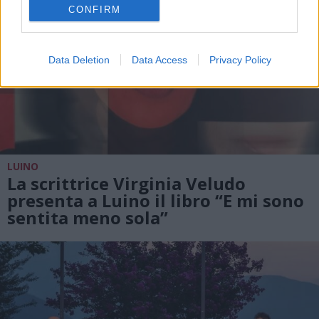
CONFIRM
Data Deletion
Data Access
Privacy Policy
LUINO
La scrittrice Virginia Veludo
presenta a Luino il libro “E mi sono
sentita meno sola”