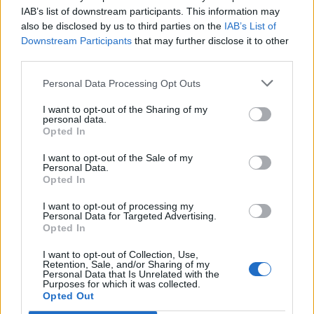
IAB’s list of downstream participants. This information may
also be disclosed by us to third parties on the
IAB’s List of
Downstream Participants
that may further disclose it to other
third parties.
Personal Data Processing Opt Outs
I want to opt-out of the Sharing of my
personal data.
Opted In
I want to opt-out of the Sale of my
Personal Data.
LUINO
Opted In
Luino festeggia la maestra
Giuseppina Maspero: cento anni tra
I want to opt-out of processing my
scuola, famiglia e comunità
Personal Data for Targeted Advertising.
Opted In
I want to opt-out of Collection, Use,
Retention, Sale, and/or Sharing of my
Personal Data that Is Unrelated with the
Purposes for which it was collected.
Opted Out