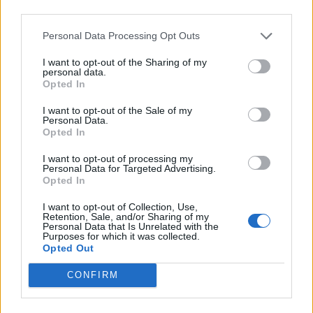
third parties.
Personal Data Processing Opt Outs
I want to opt-out of the Sharing of my
MUSICA
personal data.
Da Germignaga a Brezzo di Bedero:
Opted In
torna Jazz in Maggiore con quattro
I want to opt-out of the Sale of my
concerti “vista lago”
Personal Data.
Opted In
I want to opt-out of processing my
Personal Data for Targeted Advertising.
Opted In
I want to opt-out of Collection, Use,
Retention, Sale, and/or Sharing of my
Personal Data that Is Unrelated with the
Purposes for which it was collected.
Opted Out
CONFIRM