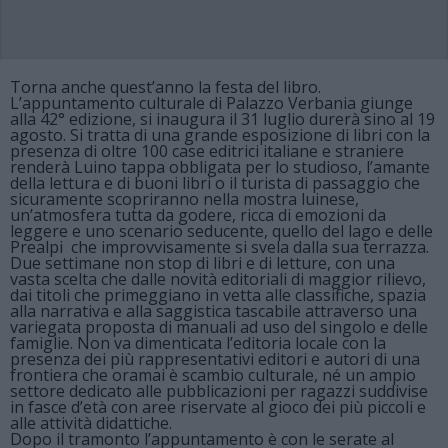
Torna anche quest’anno la festa del libro.
L’appuntamento culturale di Palazzo Verbania giunge
alla 42° edizione, si inaugura il 31 luglio durerà sino al 19
agosto. Si tratta di una grande esposizione di libri con la
presenza di oltre 100 case editrici italiane e straniere
renderà Luino tappa obbligata per lo studioso, l’amante
della lettura e di buoni libri o il turista di passaggio che
sicuramente scopriranno nella mostra luinese,
un’atmosfera tutta da godere, ricca di emozioni da
leggere e uno scenario seducente, quello del lago e delle
Prealpi che improvvisamente si svela dalla sua terrazza.
Due settimane non stop di libri e di letture, con una
vasta scelta che dalle novità editoriali di maggior rilievo,
dai titoli che primeggiano in vetta alle classifiche, spazia
alla narrativa e alla saggistica tascabile attraverso una
variegata proposta di manuali ad uso del singolo e delle
famiglie. Non va dimenticata l’editoria locale con la
presenza dei più rappresentativi editori e autori di una
frontiera che oramai è scambio culturale, né un ampio
settore dedicato alle pubblicazioni per ragazzi suddivise
in fasce d’età con aree riservate al gioco dei più piccoli e
alle attività didattiche.
Dopo il tramonto l’appuntamento è con le serate al