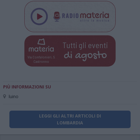
Tutti gli eventi
di
agosto
Via Confalonieri, 5
Castronno
PIÙ INFORMAZIONI SU
luino
LEGGI GLI ALTRI ARTICOLI DI
LOMBARDIA