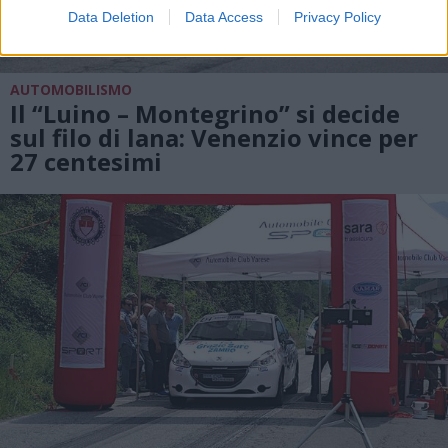
Data Deletion
Data Access
Privacy Policy
AUTOMOBILISMO
Il “Luino – Montegrino” si decide
sul filo di lana: Venenzio vince per
27 centesimi