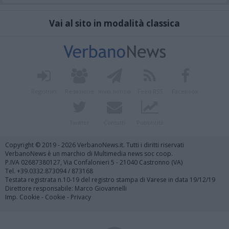
Vai al sito in modalità classica
Registrati
Redazione
Invia notizia
Feed RSS
Facebook
Twitter
Contatti
Pubblicità
Copyright © 2019 - 2026 VerbanoNews.it. Tutti i diritti riservati
VerbanoNews è un marchio di Multimedia news soc coop.
P.IVA 02687380127, Via Confalonieri 5 - 21040 Castronno (VA)
Tel. +39.0332.873094 / 873168
Testata registrata n.10-19 del registro stampa di Varese in data 19/12/19
Direttore responsabile: Marco Giovannelli
Imp. Cookie
-
Cookie
-
Privacy