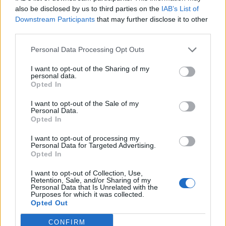
also be disclosed by us to third parties on the
IAB’s List of
Downstream Participants
that may further disclose it to other
third parties.
Personal Data Processing Opt Outs
I want to opt-out of the Sharing of my
personal data.
Opted In
LUINO
I want to opt-out of the Sale of my
La scrittrice Virginia Veludo
Personal Data.
presenta a Luino il libro “E mi sono
Opted In
sentita meno sola”
I want to opt-out of processing my
Personal Data for Targeted Advertising.
Opted In
I want to opt-out of Collection, Use,
Retention, Sale, and/or Sharing of my
Personal Data that Is Unrelated with the
Purposes for which it was collected.
Opted Out
CONFIRM