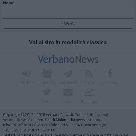
Nome
Vai al sito in modalità classica
Registrati
Redazione
Invia notizia
Feed RSS
Facebook
Twitter
Contatti
Pubblicità
Copyright © 2019 - 2026 VerbanoNews.it. Tutti i diritti riservati
VerbanoNews è un marchio di Multimedia news soc coop.
P.IVA 02687380127, Via Confalonieri 5 - 21040 Castronno (VA)
Tel. +39.0332.873094 / 873168
Testata registrata n.10-19 del registro stampa di Varese in data 19/12/19