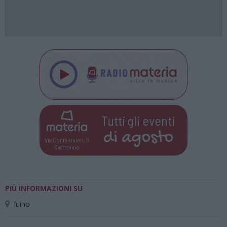
Tutti gli eventi
di
agosto
Via Confalonieri, 5
Castronno
PIÙ INFORMAZIONI SU
luino