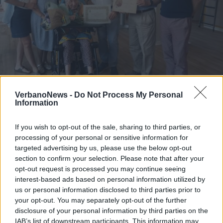
VerbanoNews -
Do Not Process My Personal
LUINO
Information
Luino festeggia la maestra
Giuseppina Maspero: cento anni tra
If you wish to opt-out of the sale, sharing to third parties, or
scuola, famiglia e comunità
processing of your personal or sensitive information for
targeted advertising by us, please use the below opt-out
section to confirm your selection. Please note that after your
opt-out request is processed you may continue seeing
interest-based ads based on personal information utilized by
us or personal information disclosed to third parties prior to
your opt-out. You may separately opt-out of the further
disclosure of your personal information by third parties on the
IAB’s list of downstream participants. This information may