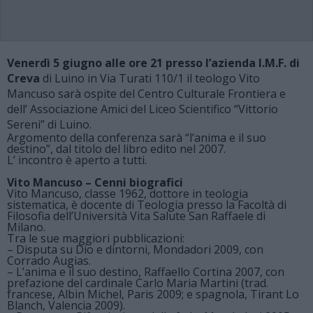
Venerdì 5 giugno alle ore 21 presso l’azienda I.M.F. di
Creva
di Luino in Via Turati 110/1 il teologo Vito
Mancuso sarà ospite del Centro Culturale Frontiera e
dell’ Associazione Amici del Liceo Scientifico “Vittorio
Sereni” di Luino.
Argomento della conferenza sarà “l’anima e il suo
destino”, dal titolo del libro edito nel 2007.
L’ incontro è aperto a tutti.
Vito Mancuso – Cenni biografici
Vito Mancuso, classe 1962, dottore in teologia
sistematica, è docente di Teologia presso la Facoltà di
Filosofia dell’Università Vita Salute San Raffaele di
Milano.
Tra le sue maggiori pubblicazioni:
– Disputa su Dio e dintorni, Mondadori 2009, con
Corrado Augias.
– L’anima e il suo destino, Raffaello Cortina 2007, con
prefazione del cardinale Carlo Maria Martini (trad.
francese, Albin Michel, Paris 2009; e spagnola, Tirant Lo
Blanch, Valencia 2009).