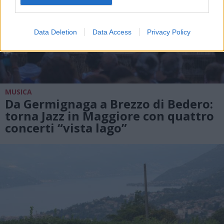
Data Deletion
Data Access
Privacy Policy
MUSICA
Da Germignaga a Brezzo di Bedero:
torna Jazz in Maggiore con quattro
concerti “vista lago”