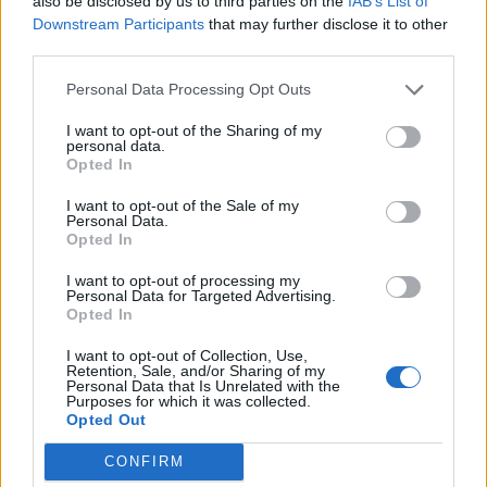
also be disclosed by us to third parties on the
IAB’s List of
Downstream Participants
that may further disclose it to other
third parties.
Personal Data Processing Opt Outs
I want to opt-out of the Sharing of my
personal data.
Opted In
LUINO
Luino festeggia la maestra
I want to opt-out of the Sale of my
Personal Data.
Giuseppina Maspero: cento anni tra
Opted In
scuola, famiglia e comunità
I want to opt-out of processing my
Personal Data for Targeted Advertising.
Opted In
I want to opt-out of Collection, Use,
Retention, Sale, and/or Sharing of my
Personal Data that Is Unrelated with the
Purposes for which it was collected.
Opted Out
CONFIRM