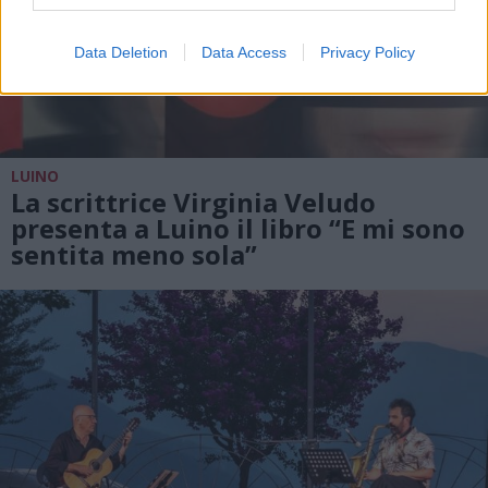
Data Deletion
Data Access
Privacy Policy
LUINO
La scrittrice Virginia Veludo
presenta a Luino il libro “E mi sono
sentita meno sola”