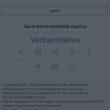
Vai al sito in modalità classica
Registrati
Redazione
Invia notizia
Feed RSS
Facebook
Twitter
Contatti
Pubblicità
Copyright © 2019 - 2026 VerbanoNews.it. Tutti i diritti riservati
VerbanoNews è un marchio di Multimedia news soc coop.
P.IVA 02687380127, Via Confalonieri 5 - 21040 Castronno (VA)
Tel. +39.0332.873094 / 873168
Testata registrata n.10-19 del registro stampa di Varese in data 19/12/19
Direttore responsabile: Marco Giovannelli
Imp. Cookie
-
Cookie
-
Privacy