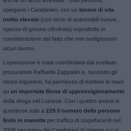
anche un terzo arrestato. Tutte persone,
spiegano i Carabinieri, con un
tenore di vita
molto elevato
(con tanto di automobili nuove,
spesso di grossa cilindrata) soprattutto in
considerazione del fatto che non svolgessero
alcun lavoro.
L’operazione è stata coordindata dal sostituto
procuratore Raffaella Zappatini e, secondo gli
stessi inquirenti, ha permesso di mettere le mani
su
un importate filone di approvvigionamento
della droga nel Luinese. Con i quattro arresti in
questione sale a
225 il numero delle persone
finite in manette
per traffico di stupefacenti nel
2008 per mano dei Carabinieri di Varese cui si