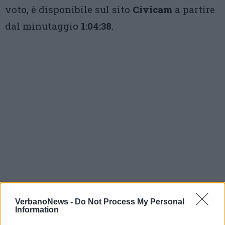
voto, è disponibile sul sito
Civicam
a partire
dal minutaggio
1:04:38
.
VerbanoNews -
Do Not Process My Personal
Information