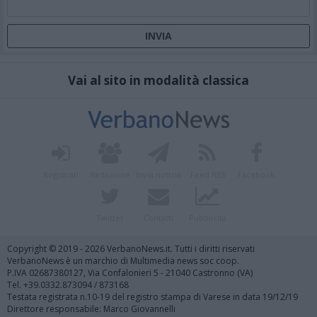
Vai al sito in modalità classica
Registrati
Redazione
Invia notizia
Feed RSS
Facebook
Twitter
Contatti
Pubblicità
Copyright © 2019 - 2026 VerbanoNews.it. Tutti i diritti riservati
VerbanoNews è un marchio di Multimedia news soc coop.
P.IVA 02687380127, Via Confalonieri 5 - 21040 Castronno (VA)
Tel. +39.0332.873094 / 873168
Testata registrata n.10-19 del registro stampa di Varese in data 19/12/19
Direttore responsabile: Marco Giovannelli