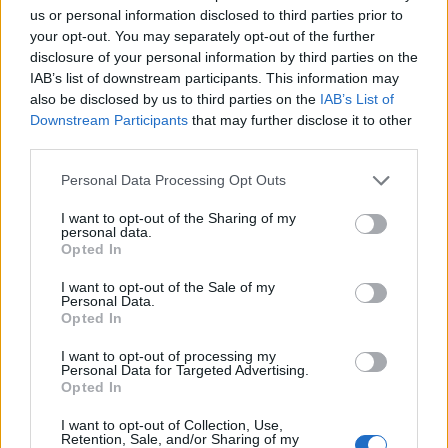
us or personal information disclosed to third parties prior to
Il costo del biglietto è di 50 euro dal 1°
your opt-out. You may separately opt-out of the further
al 13 ottobre e di 60 dal 14 al 16 ottobre.
disclosure of your personal information by third parties on the
IAB’s list of downstream participants. This information may
Per i ragazzi dai 7 ai 12 anni il costo è
also be disclosed by us to third parties on the
IAB’s List of
di 15 euro, la partecipazione è gratuita
Downstream Participants
that may further disclose it to other
third parties.
per i bambini fino ai 6 anni. Quest’anno
Personal Data Processing Opt Outs
vi è inoltre la possibilità di comprare
carnet da 10 biglietti (400 euro fino al
I want to opt-out of the Sharing of my
personal data.
30 settembre e 450 euro dal 1° al 13
Opted In
ottobre).
I want to opt-out of the Sale of my
Personal Data.
La realizzazione della kermesse
Gente
Opted In
di Lago e di Fiume
è possibile grazie al
I want to opt-out of processing my
Personal Data for Targeted Advertising.
prezioso contributo di tanti sostenitori
Opted In
e partner tra cui:
La
I want to opt-out of Collection, Use,
Retention, Sale, and/or Sharing of my