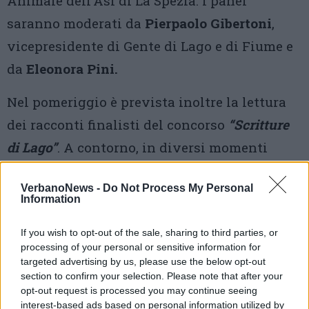
Animale dell’Asl di La Spezia. I panel
saranno moderati da
Pierpaolo Gibertoni
,
vicepresidente di Gente di Lago e di Fiume e
da
Eleonora Pini.
Nel pomeriggio è prevista inoltre la lettura
dei racconti finalisti del concorso
“Scritture
di Lago”
. A contorno, in diversi momenti
della giornata, sono in programma spettacoli
VerbanoNews -
Do Not Process My Personal
di
Water Ball
, esibizioni musicali, una
Information
piccola mostra-mercato di manufatti
If you wish to opt-out of the sale, sharing to third parties, or
artigianali e sarà possibile visitare, per tutto
processing of your personal or sensitive information for
il giorno, il
Museo della Pesca
e la
Casa
targeted advertising by us, please use the below opt-out
section to confirm your selection. Please note that after your
Museo “Andrea Ruffoni”
.
opt-out request is processed you may continue seeing
interest-based ads based on personal information utilized by