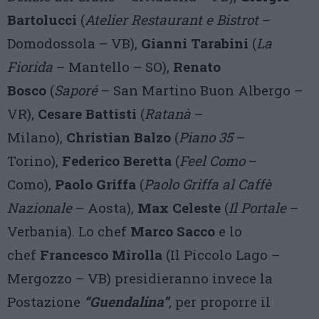
Bartolucci
(
Atelier Restaurant e Bistrot
–
Domodossola – VB),
Gianni Tarabini
(
La
Fiorida
– Mantello – SO),
Renato
Bosco
(
Saporé
– San Martino Buon Albergo –
VR),
Cesare Battisti
(
Ratanà
–
Milano),
Christian Balzo
(
Piano 35
–
Torino),
Federico Beretta
(
Feel Como
–
Como),
Paolo Griffa
(
Paolo Griffa al Caffè
Nazionale
– Aosta),
Max Celeste
(
Il Portale
–
Verbania). Lo chef
Marco Sacco
e lo
chef
Francesco Mirolla
(Il Piccolo Lago –
Mergozzo – VB) presidieranno invece la
Postazione
“Guendalina”
, per proporre il