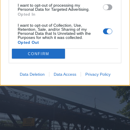
I want to opt-out of processing my
Personal Data for Targeted Advertising.
Opted In
I want to opt-out of Collection, Use,
Retention, Sale, and/or Sharing of my
Personal Data that Is Unrelated with the
Purposes for which it was collected.
SICUREZZA
Opted Out
Un sabato di controlli tra possibili
furti, fughe e sicurezza urbana in
CONFIRM
provincia
Data Deletion
Data Access
Privacy Policy