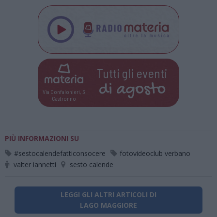
Tutti gli eventi
di
agosto
Via Confalonieri, 5
Castronno
PIÙ INFORMAZIONI SU
#sestocalendefatticonsocere
fotovideoclub verbano
valter iannetti
sesto calende
LEGGI GLI ALTRI ARTICOLI DI
LAGO MAGGIORE