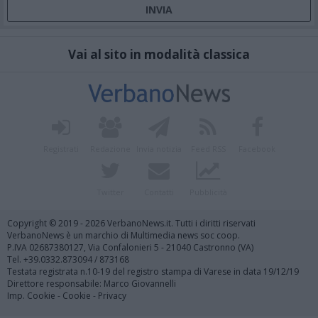
Vai al sito in modalità classica
Registrati
Redazione
Invia notizia
Feed RSS
Facebook
Twitter
Contatti
Pubblicità
Copyright © 2019 - 2026 VerbanoNews.it. Tutti i diritti riservati
VerbanoNews è un marchio di Multimedia news soc coop.
P.IVA 02687380127, Via Confalonieri 5 - 21040 Castronno (VA)
Tel. +39.0332.873094 / 873168
Testata registrata n.10-19 del registro stampa di Varese in data 19/12/19
Direttore responsabile: Marco Giovannelli
Imp. Cookie
-
Cookie
-
Privacy