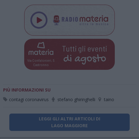
Tutti gli eventi
di
agosto
Via Confalonieri, 5
Castronno
PIÙ INFORMAZIONI SU
contagi coronavirus
stefano ghiringhelli
taino
LEGGI GLI ALTRI ARTICOLI DI
LAGO MAGGIORE