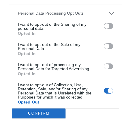
third parties.
Personal Data Processing Opt Outs
I want to opt-out of the Sharing of my
personal data.
Opted In
CASTELLETTO TICINO - TAINO
Castelletto Ticino dice addio a don
I want to opt-out of the Sale of my
Gabriele Maria Ramezzano, diacono
Personal Data.
Opted In
originario di Taino
I want to opt-out of processing my
Personal Data for Targeted Advertising.
Opted In
I want to opt-out of Collection, Use,
Retention, Sale, and/or Sharing of my
Personal Data that Is Unrelated with the
Purposes for which it was collected.
Opted Out
CONFIRM