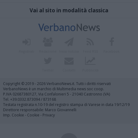
Vai al sito in modalità classica
Registrati
Redazione
Invia notizia
Feed RSS
Facebook
Twitter
Contatti
Pubblicità
Copyright © 2019 - 2026 VerbanoNews.it. Tutti i diritti riservati
VerbanoNews è un marchio di Multimedia news soc coop.
P.IVA 02687380127, Via Confalonieri 5 - 21040 Castronno (VA)
Tel. +39.0332.873094 / 873168
Testata registrata n.10-19 del registro stampa di Varese in data 19/12/19
Direttore responsabile: Marco Giovannelli
Imp. Cookie
-
Cookie
-
Privacy