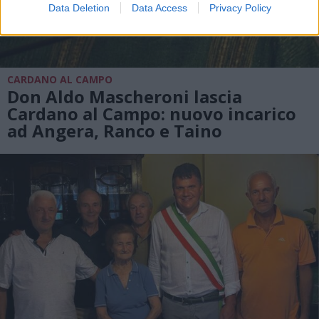
Data Deletion
Data Access
Privacy Policy
CARDANO AL CAMPO
Don Aldo Mascheroni lascia
Cardano al Campo: nuovo incarico
ad Angera, Ranco e Taino