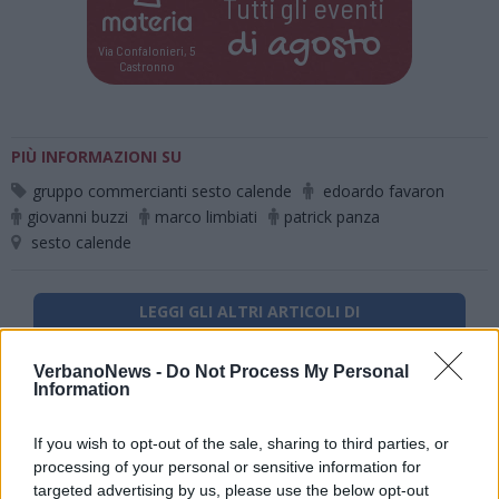
Tutti gli eventi
di
agosto
Via Confalonieri, 5
Castronno
PIÙ INFORMAZIONI SU
gruppo commercianti sesto calende
edoardo favaron
giovanni buzzi
marco limbiati
patrick panza
sesto calende
LEGGI GLI ALTRI ARTICOLI DI
LAGO MAGGIORE
VerbanoNews -
Do Not Process My Personal
Information
If you wish to opt-out of the sale, sharing to third parties, or
processing of your personal or sensitive information for
targeted advertising by us, please use the below opt-out