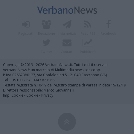
Registrati
Redazione
Invia notizia
Feed RSS
Facebook
Twitter
Contatti
Pubblicità
Copyright © 2019 - 2026 VerbanoNews.it. Tutti i diritti riservati
VerbanoNews è un marchio di Multimedia news soc coop.
P.IVA 02687380127, Via Confalonieri 5 - 21040 Castronno (VA)
Tel. +39.0332.873094 / 873168
Testata registrata n.10-19 del registro stampa di Varese in data 19/12/19
Direttore responsabile: Marco Giovannelli
Imp. Cookie
-
Cookie
-
Privacy