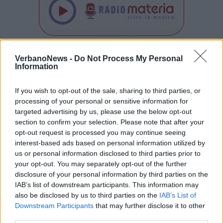
Tutti gli eventi
VerbanoNews -
Do Not Process My Personal
Information
di
agosto
Via Confalonieri, 5
Castronno
If you wish to opt-out of the sale, sharing to third parties, or
processing of your personal or sensitive information for
targeted advertising by us, please use the below opt-out
PIÙ INFORMAZIONI SU
section to confirm your selection. Please note that after your
opt-out request is processed you may continue seeing
covid
mascherine
svizzera
interest-based ads based on personal information utilized by
us or personal information disclosed to third parties prior to
your opt-out. You may separately opt-out of the further
LEGGI GLI ALTRI ARTICOLI DI
disclosure of your personal information by third parties on the
CANTON TICINO
IAB’s list of downstream participants. This information may
also be disclosed by us to third parties on the
IAB’s List of
Downstream Participants
that may further disclose it to other
third parties.