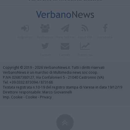
Registrati
Redazione
Invia notizia
Feed RSS
Facebook
Twitter
Contatti
Pubblicità
Copyright © 2019 - 2026 VerbanoNews.it. Tutti i diritti riservati
VerbanoNews è un marchio di Multimedia news soc coop.
P.IVA 02687380127, Via Confalonieri 5 - 21040 Castronno (VA)
Tel. +39.0332.873094 / 873168
Testata registrata n.10-19 del registro stampa di Varese in data 19/12/19
Direttore responsabile: Marco Giovannelli
Imp. Cookie
-
Cookie
-
Privacy