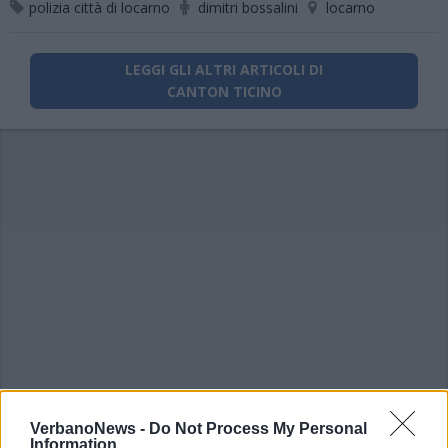
polizia città di locarno
dimitri bossalini
locarno
LEGGI GLI ALTRI ARTICOLI DI
CANTON TICINO
VerbanoNews -
Do Not Process My Personal
Information