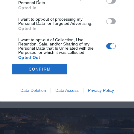
Personal Data.
Opted In
I want to opt-out of processing my
Personal Data for Targeted Advertising.
Opted In
I want to opt-out of Collection, Use,
Retention, Sale, and/or Sharing of my
Personal Data that Is Unrelated with the
Purposes for which it was collected.
Opted Out
CONFIRM
LOCARNO
Turista trova una granata
inesplosa nel Lago Maggiore a
Data Deletion
Data Access
Privacy Policy
Locarno