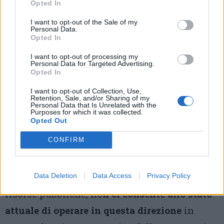
luoghi del territorio montano.
Opted In
I want to opt-out of the Sale of my
Vorremmo amministrativamente
operare per
Personal Data.
Opted In
rivedere i piccoli vuoti anonimi posti nei
I want to opt-out of processing my
centri antichi,
considerando al contempo lo
Personal Data for Targeted Advertising.
Opted In
spazio di una nuova piazza
come caposaldo
I want to opt-out of Collection, Use,
di un programma di
rilancio della
Retention, Sale, and/or Sharing of my
Personal Data that Is Unrelated with the
riqualificazione urbana
che consenta
Purposes for which it was collected.
Opted Out
attraverso il recupero dei fabbricati di
CONFIRM
limitare concretamente il consumo di suolo.
La nostra
dimensione,
purtroppo limitata, sia
nel contesto di numeri, sia nella fruibilità di
Data Deletion
Data Access
Privacy Policy
risorse pubbliche, no
n ci consente allo stato
attuale di operare in questa direzione
in