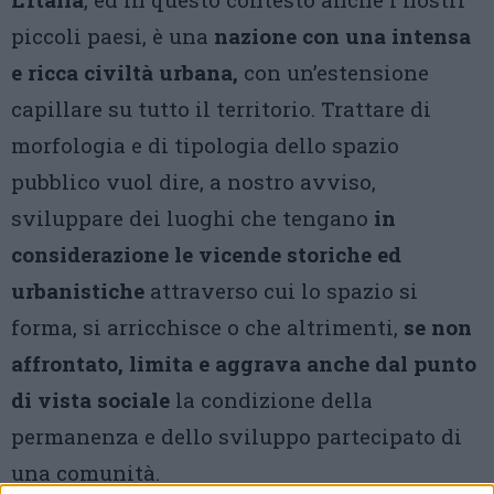
piccoli paesi, è una
nazione con una intensa
e ricca civiltà urbana,
con un’estensione
capillare su tutto il territorio. Trattare di
morfologia e di tipologia dello spazio
pubblico vuol dire, a nostro avviso,
sviluppare dei luoghi che tengano
in
considerazione le vicende storiche ed
urbanistiche
attraverso cui lo spazio si
forma, si arricchisce o che altrimenti,
se non
affrontato, limita e aggrava anche dal punto
di vista sociale
la condizione della
permanenza e dello sviluppo partecipato di
una comunità.