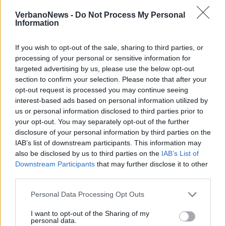
Noi vorremmo trasformare questi luoghi in
VerbanoNews -
Do Not Process My Personal
Information
spazi aperti con la
costruzione di piazze.
La
piazza va intesa, a nostro avviso, come luogo
If you wish to opt-out of the sale, sharing to third parties, or
processing of your personal or sensitive information for
pubblico per eccellenza, in cui è implicito sia
targeted advertising by us, please use the below opt-out
il significato urbanistico, sia di valore
section to confirm your selection. Please note that after your
opt-out request is processed you may continue seeing
sociale, sia di luogo dinamico e vitale,
interest-based ads based on personal information utilized by
us or personal information disclosed to third parties prior to
costituendo un elemento fondante per
your opt-out. You may separately opt-out of the further
rappresentare la complessità dell’evoluzione
disclosure of your personal information by third parties on the
IAB’s list of downstream participants. This information may
storica della cultura italiana. In sintesi e
also be disclosed by us to third parties on the
IAB’s List of
nella sua sostanza quello che vorremmo
Downstream Participants
that may further disclose it to other
third parties.
creare è una “cultura dello spazio”
che sappia
Personal Data Processing Opt Outs
contrastare la
crisi della crescita estensiva
urbana, in una evidente fragilità dei piccoli
I want to opt-out of the Sharing of my
personal data.