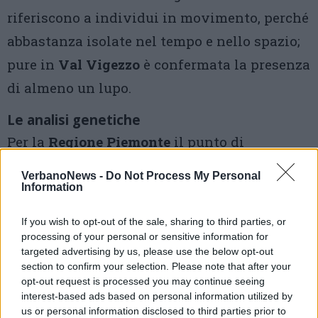
riferiscono a individui in movimento, perché
abbastanza isolate nel tempo e nello spazio;
pure in
Val Vigezzo
è confermata la presenza
di almeno un lupo.
Le analisi genetiche
Per la
Regione Piemonte
il punto di
riferimento per le analisi genetiche è
VerbanoNews -
Do Not Process My Personal
il
Centro grandi carnivori
,
costola
dell’Ente
Information
di gestione delle Aree naturali protette delle
If you wish to opt-out of the sale, sharing to third parties, or
Alpi Marittime
che coordina anche tutte le
processing of your personal or sensitive information for
targeted advertising by us, please use the below opt-out
attività di monitoraggio a livello regionale.
section to confirm your selection. Please note that after your
La responsabile è
Francesca Marucco
:
opt-out request is processed you may continue seeing
interest-based ads based on personal information utilized by
“L’identificazione del lupo viene fatta
us or personal information disclosed to third parties prior to