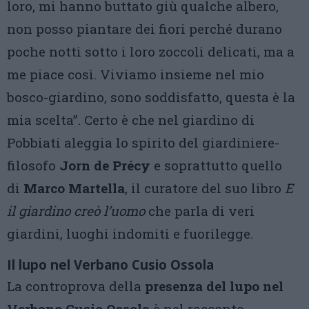
loro, mi hanno buttato giù qualche albero,
non posso piantare dei fiori perché durano
poche notti sotto i loro zoccoli delicati, ma a
me piace così. Viviamo insieme nel mio
bosco-giardino, sono soddisfatto, questa è la
mia scelta”. Certo è che nel giardino di
Pobbiati aleggia lo spirito del giardiniere-
filosofo
Jorn de Précy
e soprattutto quello
di
Marco Martella
, il curatore del suo libro
E
il giardino creò l’uomo
che parla di veri
giardini, luoghi indomiti e fuorilegge.
Il lupo nel Verbano Cusio Ossola
La controprova della
presenza del lupo nel
Verbano Cusio Ossola
è nel racconto