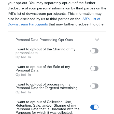
seguendo criteri definiti da protocolli
your opt-out. You may separately opt-out of the further
disclosure of your personal information by third parties on the
certificati su scala nazionale e
IAB’s list of downstream participants. This information may
also be disclosed by us to third parties on the
IAB’s List of
internazionale; i dati devono essere certi,
Downstream Participants
that may further disclose it to other
quindi ci si basa su fotografie ad alta qualità,
third parties.
reali e verificate, oppure sui risultati delle
Personal Data Processing Opt Outs
analisi genetiche. Per questo motivo, nel
I want to opt-out of the Sharing of my
personal data.
tempo – il
progetto Life WolfAlps
è iniziato
Opted In
nel 1999 -, abbiamo creato una
rete di
I want to opt-out of the Sale of my
laboratori specializzati
che ci consente di
Personal Data.
Opted In
avere dati comparabili per seguire sul lungo
I want to opt-out of processing my
periodo singoli o gruppi di individui grazie
Personal Data for Targeted Advertising.
Opted In
alla loro costituzione genetica. Un tempo i
I want to opt-out of Collection, Use,
laboratori erano pochissimi, e quello del
Retention, Sale, and/or Sharing of my
Personal Data that Is Unrelated with the
Montana è uno tra i primi a cui ci si è rivolti,
Purposes for which it was collected.