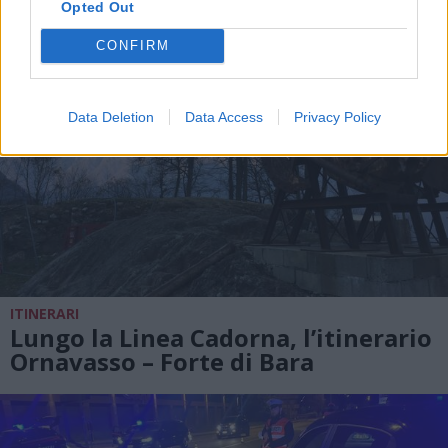
Opted Out
CONFIRM
Data Deletion
Data Access
Privacy Policy
ITINERARI
Lungo la Linea Cadorna, l’itinerario
Ornavasso – Forte di Bara