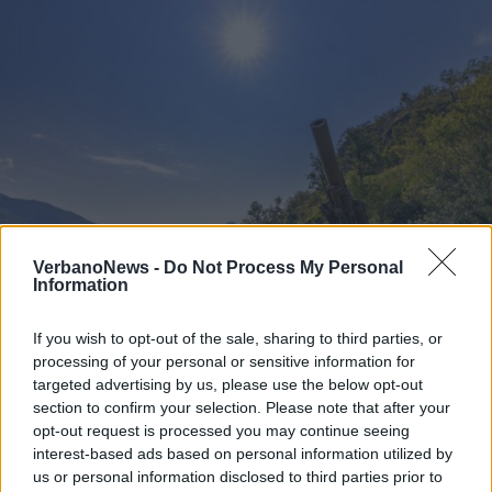
VerbanoNews -
Do Not Process My Personal
Information
If you wish to opt-out of the sale, sharing to third parties, or
processing of your personal or sensitive information for
VAL GRANDE
Escursione tra Resistenza e
targeted advertising by us, please use the below opt-out
section to confirm your selection. Please note that after your
memoria al Forte di Bara e alla
opt-out request is processed you may continue seeing
Piana del Toce
interest-based ads based on personal information utilized by
us or personal information disclosed to third parties prior to