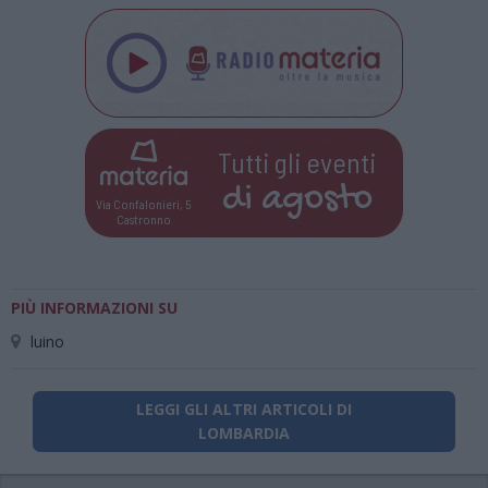
Tutti gli eventi
di
agosto
Via Confalonieri, 5
Castronno
PIÙ INFORMAZIONI SU
luino
LEGGI GLI ALTRI ARTICOLI DI
LOMBARDIA