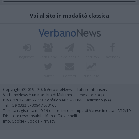
Vai al sito in modalità classica
Registrati
Redazione
Invia notizia
Feed RSS
Facebook
Twitter
Contatti
Pubblicità
Copyright © 2019 - 2026 VerbanoNews.it. Tutti i diritti riservati
VerbanoNews è un marchio di Multimedia news soc coop.
P.IVA 02687380127, Via Confalonieri 5 - 21040 Castronno (VA)
Tel. +39.0332.873094 / 873168
Testata registrata n.10-19 del registro stampa di Varese in data 19/12/19
Direttore responsabile: Marco Giovannelli
Imp. Cookie
-
Cookie
-
Privacy