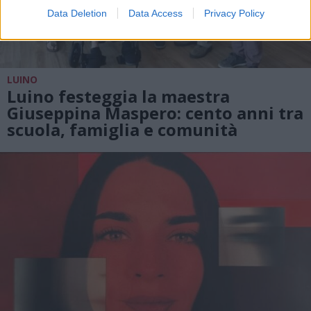
Data Deletion
Data Access
Privacy Policy
LUINO
Luino festeggia la maestra
Giuseppina Maspero: cento anni tra
scuola, famiglia e comunità