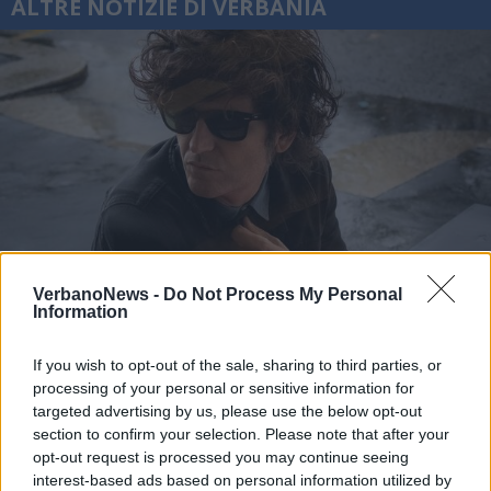
ALTRE NOTIZIE DI VERBANIA
VerbanoNews -
Do Not Process My Personal
Information
If you wish to opt-out of the sale, sharing to third parties, or
processing of your personal or sensitive information for
VERBANIA
targeted advertising by us, please use the below opt-out
Musica e Spiritualità chiude con
section to confirm your selection. Please note that after your
Dente: concerto gratuito a Villa
opt-out request is processed you may continue seeing
Maioni a Verbania
interest-based ads based on personal information utilized by