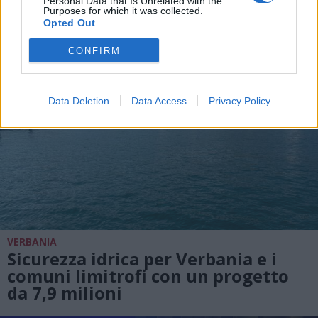
Personal Data that Is Unrelated with the
Purposes for which it was collected.
Opted Out
CONFIRM
Data Deletion
Data Access
Privacy Policy
VERBANIA
Sicurezza idrica per Verbania e i
comuni limitrofi con un progetto
da 7,9 milioni